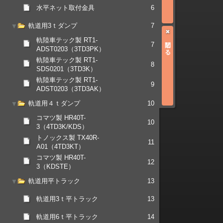
水平ネット取付金具
6
軌道用3ｔダンプ
7
軌陸車テック製 RT1-
閉じる
7
ADST0203（3TD3PK）
軌陸車テック製 RT1-
8
SDS0201（3TD3K）
軌陸車テック製 RT1-
9
ADST0203（3TD3AK）
軌道用４ｔダンプ
10
コマツ製 HR40T-
10
3（4TD3K/KDS）
トノックス製 TX40R-
11
A01（4TD3KT）
コマツ製 HR40T-
12
3（KDSTE）
軌道用平トラック
13
軌道用3ｔ平トラック
13
軌道用6ｔ平トラック
14