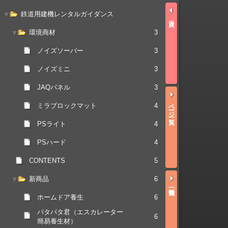
鉄道用建機レンタルガイダンス
環境商材
3
ノイズソーバー
3
ノイズミニ
3
JAQパネル
3
ページ一覧
ミラブロックマット
4
PSライト
4
PSハード
4
CONTENTS
5
新商品
6
ホームドア養生
6
パタパタ君（エスカレーター
6
簡易養生材）