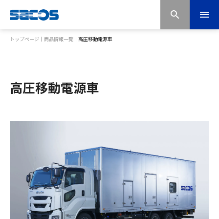
menu
1
/
8
トップページ
｜
商品情報一覧
｜
高圧移動電源車
高圧移動電源車
GV1000H