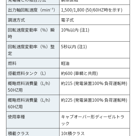
出力軸回転速度（min⁻¹）
1,500/1,800 (50/60HZ時を示す)
調速方式
電子式
回転速度変動率（％）瞬
10%以内 (注1)
時
回転速度変動率（％）整
5秒以内 (注1)
定
燃料
軽油
搭載燃料タンク（L）
約600 (車輌と共用)
概略燃料消費量（L/h）
約215 (発電装置100% 負荷運転時)
50HZ用
概略燃料消費量（L/h）
約225 (発電装置100% 負荷運転時)
60HZ用
使用車種
キャブオーバー形ディーゼルトラ
ック
積載クラス
10t積クラス