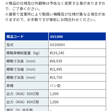
※商品の仕様及び外観等は予告なく変更する事がありますの
で、ご了承ください。
※最寄り営業所により取扱い機種及び仕様が異なる場合があ
りますので、お手数ですが事前にお問合わせください。
商品コード
GV1000
型式
GV1000H
概略車輌総重量（kg）
約19,240
概略寸法長（mm）
約9,930
概略寸法幅（mm）
約2,495
概略寸法高（mm）
約3,750
車種
バン型
出力（KVA）50HZ用
1,000
出力（KVA）60HZ用
1,000
電圧（V）低圧用
-