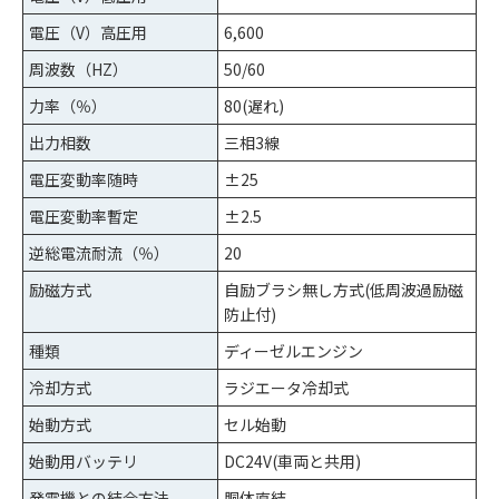
電圧（V）高圧用
6,600
周波数（HZ）
50/60
力率（％）
80(遅れ)
出力相数
三相3線
電圧変動率随時
±25
電圧変動率暫定
±2.5
逆総電流耐流（％）
20
励磁方式
自励ブラシ無し方式(低周波過励磁
防止付)
種類
ディーゼルエンジン
冷却方式
ラジエータ冷却式
始動方式
セル始動
始動用バッテリ
DC24V(車両と共用)
発電機との結合方法
胴体直結